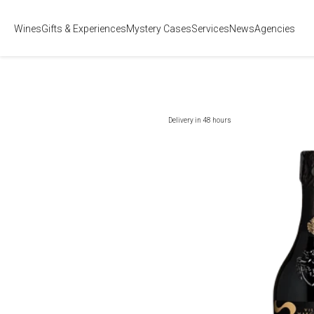
Wines
Gifts & Experiences
Mystery Cases
Services
News
Agencies
Delivery in 48 hours