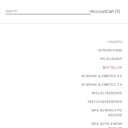
>
Accedi
Carrello
Account
Cart
(0)
1 PRODOTTO
IN PRIMO PIANO
PIÙ RILEVANTI
BEST SELLER
IN ORDINE ALFABETICO, A-Z
IN ORDINE ALFABETICO, Z-A
PREZZO CRESCENTE
PREZZO DECRESCENTE
DATA, DA MENO A PIÙ
RECENTE
DATA, DA PIÙ A MENO