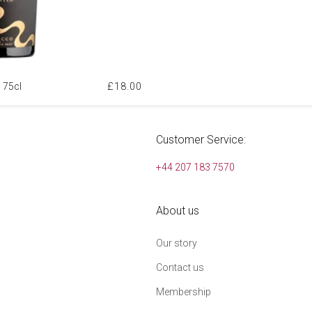
 75cl
£18.00
Customer Service:
+44 207 183 7570
About us
Our story
Contact us
Membership